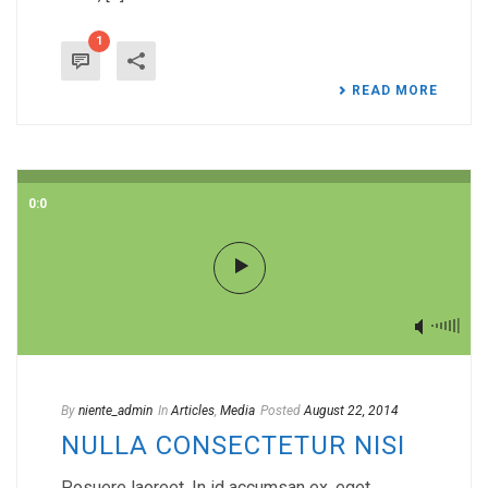
1
READ MORE
0:0
By
niente_admin
In
Articles
,
Media
Posted
August 22, 2014
NULLA CONSECTETUR NISI
Posuere laoreet. In id accumsan ex, eget