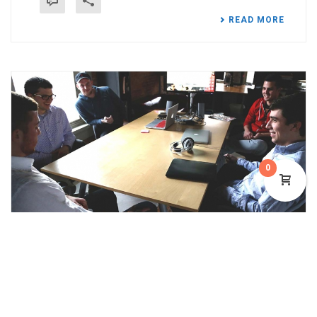
READ MORE
0
By
niente_admin
In
Notes
,
Reviews
Posted
August 21, 2014
MAECENAS ORCI
Sed vehicula, est non egestas aliquam, mi lorem