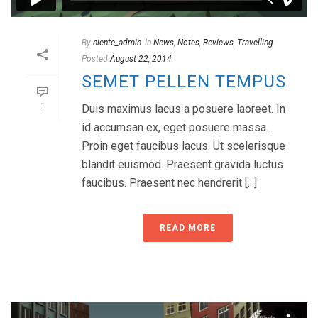
By
niente_admin
In
News
,
Notes
,
Reviews
,
Travelling
Posted
August 22, 2014
SEMET PELLEN TEMPUS
1
Duis maximus lacus a posuere laoreet. In
id accumsan ex, eget posuere massa.
Proin eget faucibus lacus. Ut scelerisque
blandit euismod. Praesent gravida luctus
faucibus. Praesent nec hendrerit [...]
READ MORE