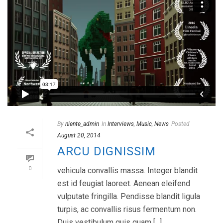
By
niente_admin
In
Interviews
,
Music
,
News
Posted
August 20, 2014
ARCU DIGNISSIM
0
vehicula convallis massa. Integer blandit
est id feugiat laoreet. Aenean eleifend
vulputate fringilla. Pendisse blandit ligula
turpis, ac convallis risus fermentum non.
Duis vestibulum quis quam [...]