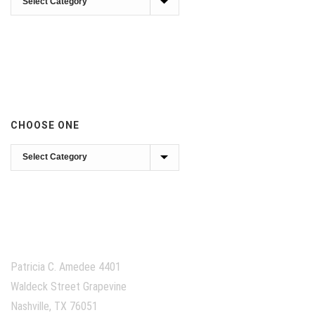
to
See
CHOOSE ONE
Choose
one
Patricia C. Amedee 4401
Waldeck Street Grapevine
Nashville, TX 76051